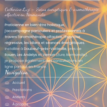
Catherine Luzi – Soins énergétiques & aromathérapie
olfactive en Normandie
Praticienne en bien-être holistique,
j’accompagne particuliers et professionnels à
travers l’aromathérapie olfactive, l’hypnose
régressive, les bilans et séances énergétiques.
Installée à
Daubeuf-près-Vatteville
, près de
Rouen
,
Les Andelys
et
Vernon
(Eure, Normandie)
,
je propose également des consultations en
ligne partout en France.
Navigation
Accueil
Prestations
Ateliers
À propos